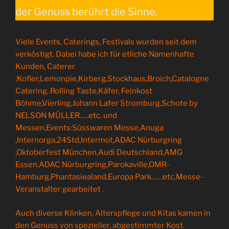
der Genuss berührt die Sinne.
Viele Events, Caterings, Festivals wurden seit dem
verköstigt. Dabei habe ich für etliche Namenhafte
Kunden, Caterer
:Kofler,Lemonpie,Kirberg,Stockhaus,Broich,Catalogne
Catering, Rolling Taste,Käfer, Feinkost
Böhme,Vierling,Johann Lafer Stromburg,Schote by
NELSON MÜLLER…..etc. und
Messen,Events:Süsswaren Messe,Anuga
,Internorga,24Std,Intermot,ADAC Nürburgring
,Oktoberfest München,Audi Deutschland,AMG
Essen,ADAC Nürburgring,Parokaville,OMR-
Hamburg,Phantasiealand,Europa Park……etc.Messe-
Veranstalter gearbeitet .
Auch diverse Klinken, Alterspflege und Kitas kamen in
den Genuss von spezieller, abgestimmter Kost.