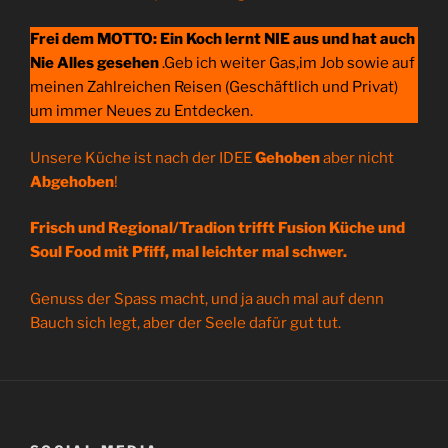
Frei dem MOTTO: Ein Koch lernt NIE aus und hat auch
Nie Alles gesehen
.Geb ich weiter Gas,im Job sowie auf
meinen Zahlreichen Reisen (Geschäftlich und Privat)
um immer Neues zu Entdecken.
Unsere Küche ist nach der IDEE
Gehoben
aber nicht
Abgehoben
!
Frisch und Regional/Tradion trifft Fusion Küche und
Soul Food mit Pfiff, mal leichter mal schwer.
Genuss der Spass macht, und ja auch mal auf denn
Bauch sich legt, aber der Seele dafür gut tut.